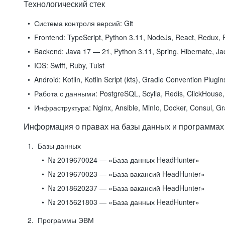
Технологический стек
Система контроля версий:
Git
Frontend:
TypeScript, Python 3.11, NodeJs, React, Redux, R
Backend:
Java 17 — 21, Python 3.11, Spring, Hibernate, Jac
IOS:
Swift, Ruby, Tuist
Android:
Kotlin, Kotlin Script (kts), Gradle Convention Plugi
Работа с данными:
PostgreSQL, Scylla, Redis, ClickHouse, 
Инфраструктура:
Nginx, Ansible, MinIo, Docker, Consul, G
Информация о правах на базы данных и программах
Базы данных
№ 2019670024 — «База данных HeadHunter»
№ 2019670023 — «База вакансий HeadHunter»
№ 2018620237 — «База вакансий HeadHunter»
№ 2015621803 — «База данных HeadHunter»
Программы ЭВМ