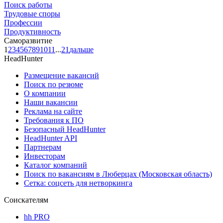
Поиск работы
Трудовые споры
Профессии
Продуктивность
Саморазвитие
1
2
3
4
5
6
7
8
9
10
11
...
21
дальше
HeadHunter
Размещение вакансий
Поиск по резюме
О компании
Наши вакансии
Реклама на сайте
Требования к ПО
Безопасный HeadHunter
HeadHunter API
Партнерам
Инвесторам
Каталог компаний
Поиск по вакансиям в Люберцах (Московская область)
Сетка: соцсеть для нетворкинга
Соискателям
hh PRO