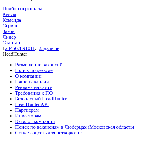
Подбор персонала
Кейсы
Команда
Сервисы
Закон
Лидер
Стартап
1
2
3
4
5
6
7
8
9
10
11
...
23
дальше
HeadHunter
Размещение вакансий
Поиск по резюме
О компании
Наши вакансии
Реклама на сайте
Требования к ПО
Безопасный HeadHunter
HeadHunter API
Партнерам
Инвесторам
Каталог компаний
Поиск по вакансиям в Люберцах (Московская область)
Сетка: соцсеть для нетворкинга