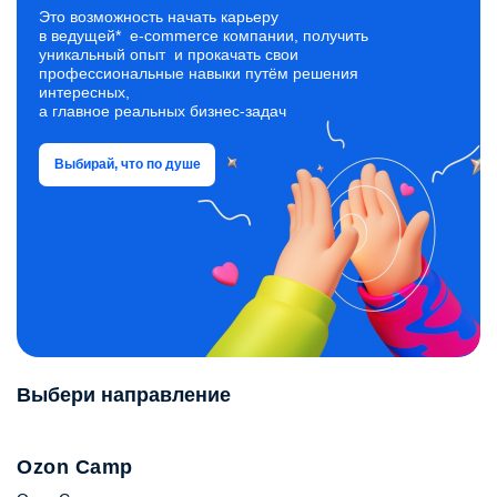
процессах: приёмка, размещение, отбор, упаковка
Это возможность начать карьеру
и отгрузка.
в ведущей* e‑commerce компании, получить
уникальный опыт и прокачать свои
профессиональные навыки путём решения
интересных,
а главное реальных бизнес‑задач
Выбирай, что по душе
Выбери направление
Ozon Camp