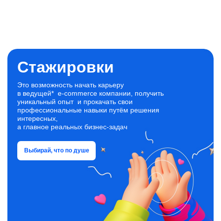
Стажировки
Это возможность начать карьеру
в ведущей* e‑commerce компании, получить
уникальный опыт и прокачать свои
профессиональные навыки путём решения
интересных,
а главное реальных бизнес‑задач
Выбирай, что по душе