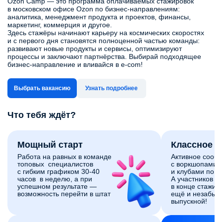
Ozon Camp — это программа оплачиваемых стажировок
в московском офисе Ozon по бизнес‑направлениям:
аналитика, менеджмент продукта и проектов, финансы,
маркетинг, коммерция и другое.
Здесь стажёры начинают карьеру на космических скоростях
и с первого дня становятся полноценной частью команды:
развивают новые продукты и сервисы, оптимизируют
процессы и заключают партнёрства. Выбирай подходящее
бизнес-направление и вливайся в e-com!
Выбрать вакансию
Узнать подробнее
Что тебя ждёт?
Мощный старт
Классное 
Работа на равных в команде
Активное сооб
топовых специалистов
с воркшопами,
с гибким графиком 30-40
и клубами по и
часов в неделю, а при
А участников 
успешном результате —
в конце стажи
возможность перейти в штат
ещё и незабы
выпускной!