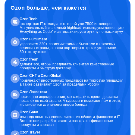
Ozon больше, чем кажется
Ozon Tech
экспертная IT-команда, в которой уже 7500 инженеров.
Мы уникальный и сложный highload, исповедуем концепцию
Everything as Code* и автоматизируем рутину по максимуму
Ozon Fulfillment
управляем 220+ логистическими объектами в ключевых
регионах страны, а наши партнеры открыли уже свыше
80 тыс. пунктов
Ozon fresh
делают всё, чтобы предлагать клиентам качественные
продукты и быструю доставку
Ozon CНГ и Ozon Global
привлекают иностранных продавцов на торговую площадку,
а также развивают Ozon за пределами России
Ozon Логистика
постоянно ищем решения, как сократить время доставки
посылок по всей стране. А курьеры и помогают нам в этом,
и становятся для многих лицом бренда
Ozon Банк
команда опытных специалистов из области финансов и IT.
Вместе они разрабатывают и развивают финансовые
продукты и сервисы
Ozon Travel