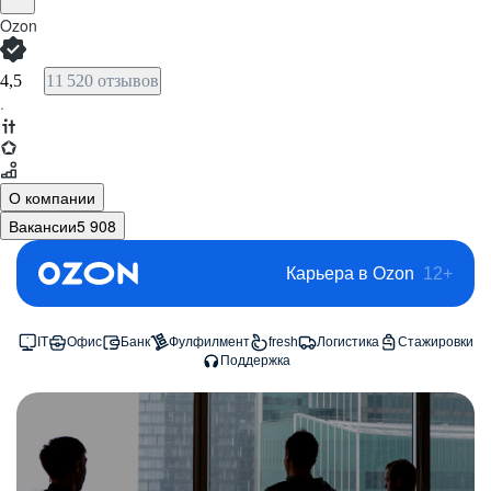
Ozon
4,5
11 520 отзывов
·
О компании
Вакансии
5 908
Карьера в Ozon
12+
IT
Офис
Банк
Фулфилмент
fresh
Логистика
Стажировки
Поддержка