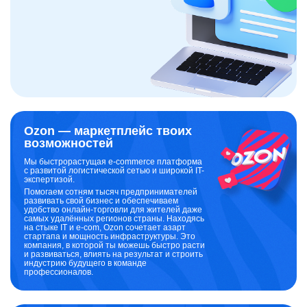
Ozon — маркетплейс твоих
возможностей
Мы быстрорастущая e-commerce платформа
с развитой логистической сетью и широкой IT-
экспертизой.
Помогаем сотням тысяч предпринимателей
развивать свой бизнес и обеспечиваем
удобство онлайн-торговли для жителей даже
самых удалённых регионов страны. Находясь
на стыке IT и e-com, Ozon сочетает азарт
стартапа и мощность инфраструктуры. Это
компания, в которой ты можешь быстро расти
и развиваться, влиять на результат и строить
индустрию будущего в команде
профессионалов.