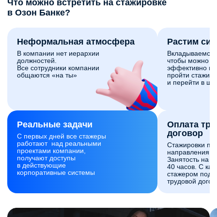
Что можно встретить на стажировке
в Озон Банке?
Неформальная атмосфера
Растим си
В компании нет иерархии
Вкладываемся 
должностей.
чтобы можно б
Все сотрудники компании
эффективно и 
общаются «на ты»
пройти стажиро
и перейти в шт
Реальные задачи
Оплата тр
договор
С первых дней все стажеры
работают над реальными
Стажировки по
проектами компании,
направлениям 
получают доступы
Занятость на с
в действующие
40 часов. С ка
корпоративные системы
стажером подп
трудовой догов