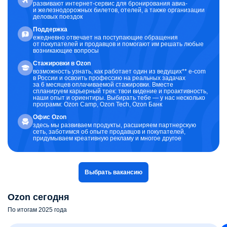
развивают интернет-сервис для бронирования авиа-
и железнодорожных билетов, отелей, а также организации
деловых поездок
Поддержка
ежедневно отвечает на поступающие обращения
от покупателей и продавцов и помогают им решать любые
возникающие вопросы
Стажировки в Ozon
возможность узнать, как работает один из ведущих** e-com
в России и освоить профессию на реальных задачах
за 6 месяцев оплачиваемой стажировки. Вместе
спланируем карьерный трек: твои видение и проактивность,
наши опыт и ориентиры. Выбирать тебе — у нас несколько
программ: Ozon Camp, Ozon Tech, Ozon Банк
Офис Ozon
здесь мы развиваем продукты, расширяем партнерскую
сеть, заботимся об опыте продавцов и покупателей,
придумываем креативную рекламу и многое другое
Выбрать вакансию
Ozon сегодня
По итогам 2025 года