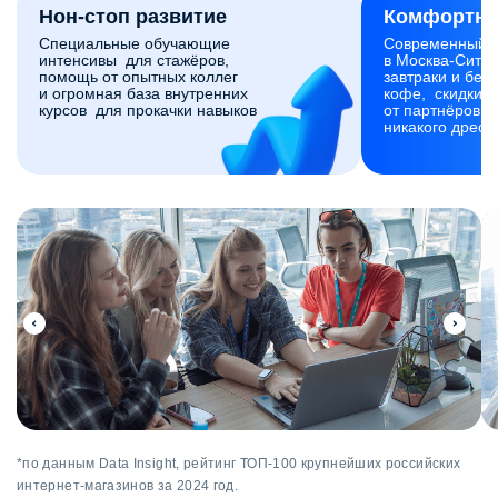
Нон-стоп развитие
Комфортны
Специальные обучающие
Современный 
интенсивы для стажёров,
в Москва-Сити,
помощь от опытных коллег
завтраки и без
и огромная база внутренних
кофе, скидки и
курсов для прокачки навыков
от партнёров. 
никакого дресс
*по данным Data Insight, рейтинг ТОП-100 крупнейших российских
интернет-магазинов за 2024 год.