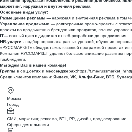
Компания предлагает комплексные решения для бизнеса, явля
маркетинг, наружная и внутренняя реклама.
Основные виды услуг:
Размещение рекламы —
наружная и внутренняя реклама в том чи
Управление продажами —
долгосрочные промо-проекты с ответст
проекты по продвижению брендов или продуктов, полное управле
IT— п
олный цикл в диджитал от веб-разработки до продвижения
.
HR-услуги -
подбор персонала разных уровней, обучение персонал
«РУССМАРКЕТ» обладает эксклюзивной программой промо-активно
Компания РУССМАРКЕТ уделяет большое внимание развитию персон
тимбилдинги.
Мы ждём Вас в нашей команде!
Группы в соц.сетях и мессенджерах:
https://t.me/russmarket_hrht
Среди клиентов компании:
Яндекс, VK, Альфа-Банк, ВТБ, Synerget
Москва
Город
СМИ, маркетинг, реклама, BTL, PR, дизайн, продюсирование
Сферы деятельности