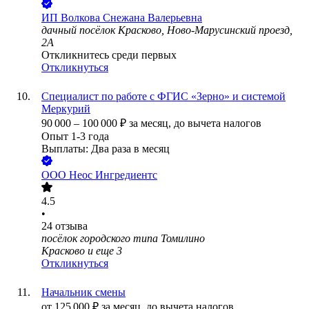
ИП
Волкова Снежана Валерьевна
дачный посёлок Красково, Ново-Марусинский проезд,
2А
Откликнитесь среди первых
Откликнуться
Специалист по работе с ФГИС «Зерно» и системой
Меркурий
90 000
–
100 000
₽
за месяц,
до вычета налогов
Опыт 1-3 года
Выплаты: Два раза в месяц
ООО
Неос Ингредиентс
4.5
•
24
отзыва
посёлок городского типа Томилино
Красково
и еще
3
Откликнуться
Начальник смены
от
125 000
₽
за месяц,
до вычета налогов