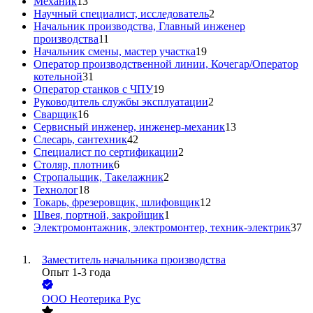
Механик
13
Научный специалист, исследователь
2
Начальник производства, Главный инженер
производства
11
Начальник смены, мастер участка
19
Оператор производственной линии, Кочегар/Оператор
котельной
31
Оператор станков с ЧПУ
19
Руководитель службы эксплуатации
2
Сварщик
16
Сервисный инженер, инженер-механик
13
Слесарь, сантехник
42
Специалист по сертификации
2
Столяр, плотник
6
Стропальщик, Такелажник
2
Технолог
18
Токарь, фрезеровщик, шлифовщик
12
Швея, портной, закройщик
1
Электромонтажник, электромонтер, техник-электрик
37
Заместитель начальника производства
Опыт 1-3 года
ООО
Неотерика Рус