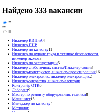
Найдено 333 вакансии
Инженер КИПиА
4
Инженер ПНР
Инженер по качеству
11
Инженер по охране труда и технике безопасности,
инженер-эколог
3
Инженер по эксплуатации
5
Инженер слаботочных систем/Инженер связи
3
Инженер-конструктор, инженер-проектировщик
16
Инженер-электроник, инженер-электронщик
2
Инженер-энергетик, инженер-электрик
1
Контролёр ОТК
6
Лаборант
9
Мастер по ремонту оборудования, техники
8
Машинист
15
Менеджер по качеству
4
Метролог