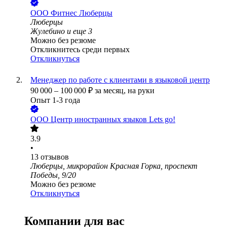
ООО
Фитнес Люберцы
Люберцы
Жулебино
и еще
3
Можно без резюме
Откликнитесь среди первых
Откликнуться
Менеджер по работе с клиентами в языковой центр
90 000
–
100 000
₽
за месяц,
на руки
Опыт 1-3 года
ООО
Центр иностранных языков Lets go!
3.9
•
13
отзывов
Люберцы, микрорайон Красная Горка, проспект
Победы, 9/20
Можно без резюме
Откликнуться
Компании для вас