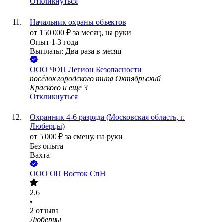
Откликнуться
Начальник охраны объектов
от
150 000
₽
за месяц,
на руки
Опыт 1-3 года
Выплаты: Два раза в месяц
ООО
ЧОП Легион Безопасности
посёлок городского типа Октябрьский
Красково
и еще
3
Откликнуться
Охранник 4-6 разряда (Московская область, г.
Люберцы)
от
5 000
₽
за смену,
на руки
Без опыта
Вахта
ООО
ОП Восток СпН
2.6
•
2
отзыва
Люберцы