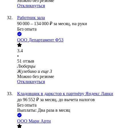
Можно без резюме
Откликнуться
Работник зала
90 000
–
134 000
₽
за месяц,
на руки
Без опыта
ООО
Департамент Ф53
3.4
•
51
отзыв
Люберцы
Жулебино
и еще
3
Можно без резюме
Откликнуться
Кладовщик в даркстор к партнёру Яндекс Лавки
до
96 552
₽
за месяц,
до вычета налогов
Без опыта
Выплаты: Два раза в месяц
ООО
Мари Арти