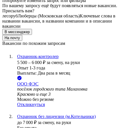
Попробуйте изменить запрос или фильтры
По вашему запросу ещё будут появляться новые вакансии.
Присылать вам?
лесоруб
Люберцы (Московская область)
Ключевые слова в
названии вакансии, в названии компании и в описании
вакансии
В мессенджер
На почту
Вакансии по похожим запросам
Охранник-контролер
5 500
–
6 000
₽
за смену,
на руки
Опыт 1-3 года
Выплаты: Два раза в месяц
ООО
ФЭС
посёлок городского типа Малаховка
Красково
и еще
3
Можно без резюме
Откликнуться
Охранник без лицензии (м.Котельники)
до
7 000
₽
за смену,
на руки
Без опыта