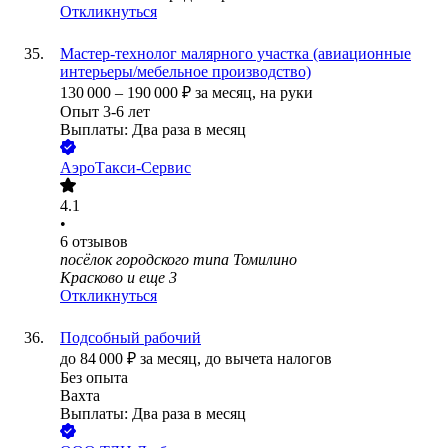
Откликнуться
Мастер-технолог малярного участка (авиационные
интерьеры/мебельное производство)
130 000
–
190 000
₽
за месяц,
на руки
Опыт 3-6 лет
Выплаты: Два раза в месяц
АэроТакси-Сервис
4.1
•
6
отзывов
посёлок городского типа Томилино
Красково
и еще
3
Откликнуться
Подсобный рабочий
до
84 000
₽
за месяц,
до вычета налогов
Без опыта
Вахта
Выплаты: Два раза в месяц