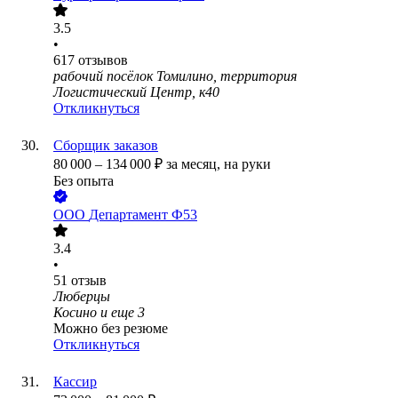
3.5
•
617
отзывов
рабочий посёлок Томилино, территория
Логистический Центр, к40
Откликнуться
Сборщик заказов
80 000
–
134 000
₽
за месяц,
на руки
Без опыта
ООО
Департамент Ф53
3.4
•
51
отзыв
Люберцы
Косино
и еще
3
Можно без резюме
Откликнуться
Кассир