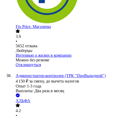
Fix Price. Магазины
3.9
•
5652
отзыва
Люберцы
Интервью о жизни в компании
Можно без резюме
Откликнуться
Администратор-контролер (ТРК "ПроВыходной")
4 150
₽
за смену,
до вычета налогов
Опыт 1-3 года
Выплаты: Два раза в месяц
АЛЬФА
4.2
•