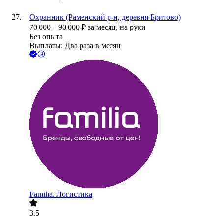
Охранник (Раменский р-н, деревня Бритово)
70 000
–
90 000
₽
за месяц,
на руки
Без опыта
Выплаты: Два раза в месяц
Familia. Логистика
3.5