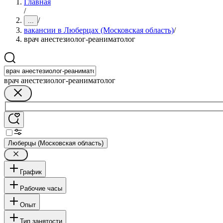
Главная
/
/
...
вакансии в Люберцах (Московская область)
/
врач анестезиолог-реаниматолог
врач анестезиолог-реаниматолог
Люберцы (Московская область)
График
Рабочие часы
Опыт
Тип занятости