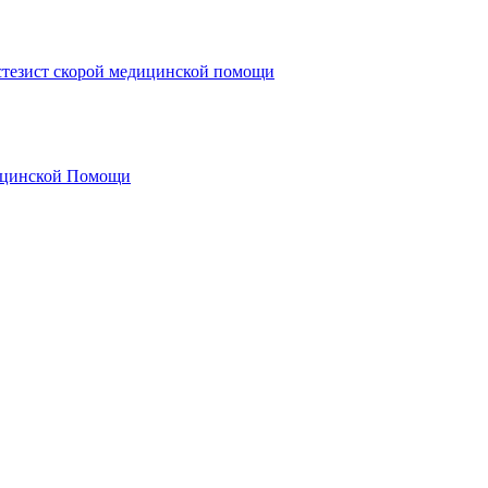
стезист скорой медицинской помощи
ицинской Помощи