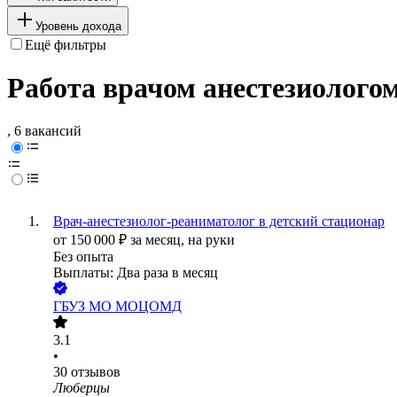
Уровень дохода
Ещё фильтры
Работа врачом анестезиолого
, 6 вакансий
Врач-анестезиолог-реаниматолог в детский стационар
от
150 000
₽
за месяц,
на руки
Без опыта
Выплаты: Два раза в месяц
ГБУЗ МО МОЦОМД
3.1
•
30
отзывов
Люберцы