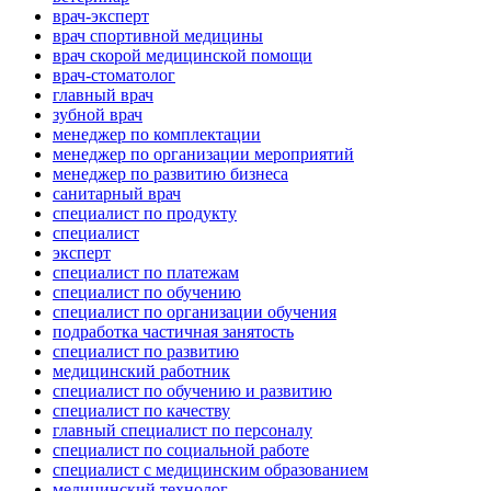
врач-эксперт
врач спортивной медицины
врач скорой медицинской помощи
врач-стоматолог
главный врач
зубной врач
менеджер по комплектации
менеджер по организации мероприятий
менеджер по развитию бизнеса
санитарный врач
специалист по продукту
специалист
эксперт
специалист по платежам
специалист по обучению
специалист по организации обучения
подработка частичная занятость
специалист по развитию
медицинский работник
специалист по обучению и развитию
специалист по качеству
главный специалист по персоналу
специалист по социальной работе
специалист с медицинским образованием
медицинский технолог