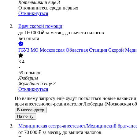
Котельники
и еще
3
Откликнитесь среди первых
Откликнуться
Врач скорой помощи
до
160 000
₽
за месяц,
до вычета налогов
Без опыта
ГБУЗ МО Московская Областная Станция Скорой Мед
3.4
•
59
отзывов
Люберцы
Жулебино
и еще
3
Откликнуться
По вашему запросу ещё будут появляться новые вакансии
врач анестезиолог-реаниматолог
Люберцы (Московская об
В мессенджер
На почту
Медицинская сестра-анестезист/Медицинский брат-анес
от
70 000
₽
за месяц,
до вычета налогов